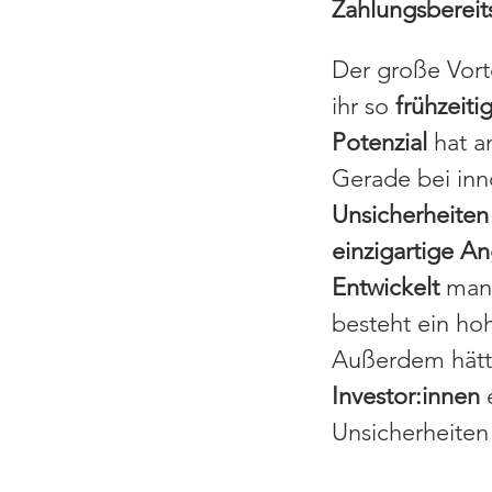
Zahlungsbereit
Der große Vort
ihr so
frühzeiti
Potenzial
hat a
Gerade bei inn
Unsicherheiten
einzigartige A
Entwickelt
man
besteht ein ho
Außerdem hätte
Investor:innen
e
Unsicherheiten