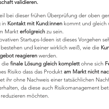
schaft
validieren.
eil bei dieser frühen Überprüfung der oben gen
g
in
Kontakt mit Kund:innen
kommt und gleich w
m Markt
erfolgreich
zu sein.
ovativen Startups-Ideen ist dieses Vorgehen seh
bestehen und keiner wirklich weiß, wie die
Kun
ngebot reagieren
werden.
 die
finale Lösung gleich komplett
ohne sich
F
hes Risiko dass das Produkt
am Markt nicht nac
t ihr ohne Nachweis einer tatsächlichen Nach
rhalten, da diese auch Risikomanagement bet
 reduzieren möchten.