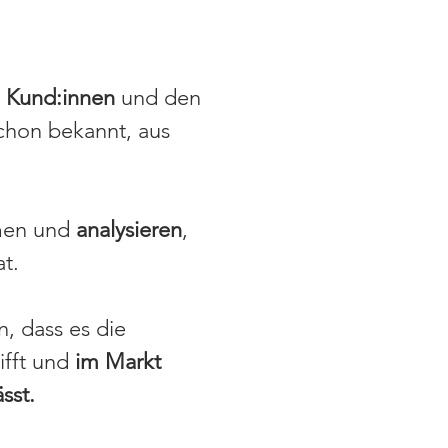
n Kund:innen
und den
chon bekannt, aus
men und
analysieren
,
t.
n, dass es die
rifft und
im Markt
sst.