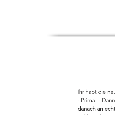
2
Build up
Ihr habt die n
- Prima! - Dann
danach an echt