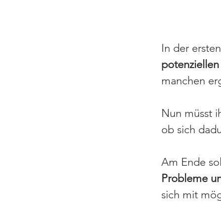
In der erste
potenziellen
manchen erg
Nun müsst i
ob sich dad
Am Ende soll
Probleme un
sich mit mög