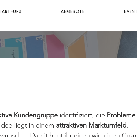
TART-UPS
ANGEBOTE
EVEN
ution-FIT
aktive Kundengruppe
identifiziert, die
Probleme
Idee liegt in einem
attraktiven Marktumfeld
.
kwunsch! - Damit habt ihr einen wichtigen Grun