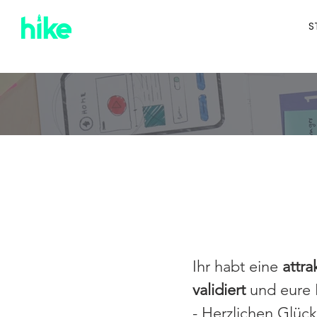
S
Problem-Sol
Ihr habt eine
attr
validiert
und eure 
- Herzlichen Glüc