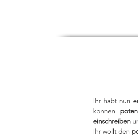
3
Test y
Ihr habt nun 
können
poten
einschreiben
u
Ihr wollt den
p