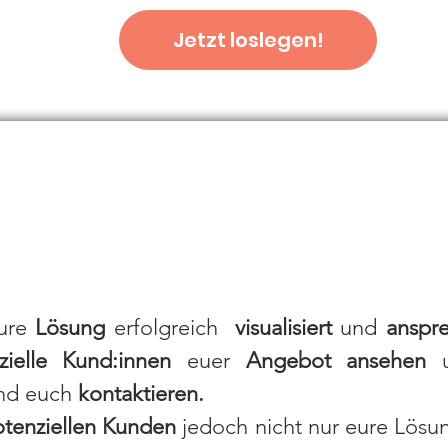
Jetzt loslegen!
our Idea
eure
Lösung
erfolgreich
visualisiert
und
anspre
zielle Kund:innen
euer
Angebot ansehen
nd euch
kontaktieren.
otenziellen Kunden
jedoch nicht nur eure Lösu