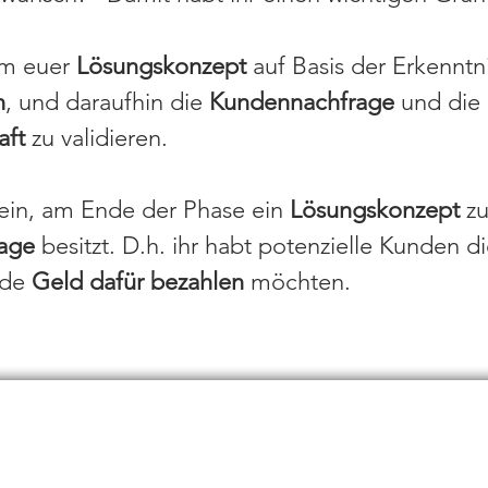
um euer
Lösungskonzept
auf Basis der Erkenntn
n
, und daraufhin die
Kundennachfrage
und die
aft
zu validieren.
ein, am Ende der Phase ein
Lösungskonzept
zu
age
besitzt. D.h. ihr habt potenzielle Kunden d
nde
Geld dafür bezahlen
möchten.
he best Idea