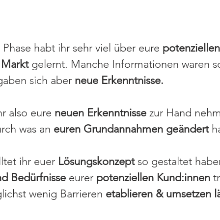
n Phase habt ihr sehr viel über eure
potenzielle
 Markt
gelernt. Manche Informationen waren s
aben sich aber
neue Erkenntnisse.
hr also eure
neuen Erkenntnisse
zur Hand neh
urch was an
euren Grundannahmen geändert
ha
tet ihr euer
Lösungskonzept
so gestaltet habe
d Bedürfnisse
eurer
potenziellen Kund:innen
t
lichst wenig Barrieren
etablieren & umsetzen lä