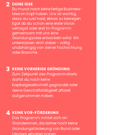
2
DEINE IDEE
Du musst noch keine fertige Business-
Idee im Kopf haben. Uns ist wichtig,
dass du Lust hast, etwas zu bewegen.
Egal ob du schon eine erste Vision
verfolgst oder erst im Programm
gemeinsam mit uns eine
Gründungsidee entwickeln willst: Wir
unterstützen dich dabei – völlig
unabhängig von deiner Fachrichtung
oder Branche.
3
KEINE VORHERIGE GRÜNDUNG
​Zum Zeitpunkt des Programmstarts
darfst du noch keine
Kapitalgesellschaft gegründet oder
deine Geschäftstätigkeit offiziell
aufgenommen haben.
4
KEINE VOR-FÖRDERUNG
Das Programm richtet sich an
Gründerinnen, die bisher noch keine
Gründungsförderung von Bund oder
Ländern erhalten haben.