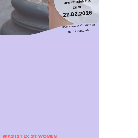
Bewirb dich bis
zum
22.02.2026
in
01.03.2026
Starte am
​
deine Zukunft.
WAS IST EXIST WOMEN