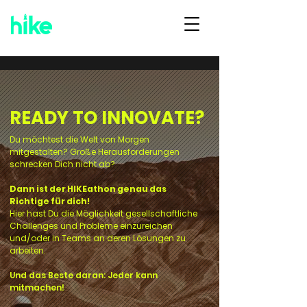
READY TO INNOVATE?
Du möchtest die Welt von Morgen
mitgestalten? Große Herausforderungen
schrecken Dich nicht ab?
Dann ist der HIKEathon genau das
Richtige für dich!
Hier hast Du die Möglichkeit gesellschaftliche
Challenges und Probleme einzureichen
und/oder in Teams an deren Lösungen zu
arbeiten.
Und das Beste daran: Jeder kann
mitmachen!