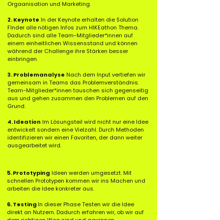
Orgaanisation und Marketing.
2. Keynote
In der Keynote erhalten die Solution
FInder alle nötigen Infos zum HIKEathon Thema.
Dadurch sind alle Team-Mitglieder*innen auf
einem einheitlichen Wissensstand und können
während der Challenge ihre Stärken besser
einbringen.
Pitch
3. Problemanalyse
Nach dem Input vertiefen wir
gemeinsam in Teams das Problemverständnis.
Team-Mitglieder*innen tauschen sich gegenseitig
Jurybewertung
aus und gehen zusammen den Problemen auf den
Siegerehrung
Grund.
4. Ideation
Im Lösungsteil wird nicht nur eine Idee
entwickelt sondern eine Vielzahl. Durch Methoden
identifizieren wir einen Favoriten, der dann weiter
ausgearbeitet wird.
5. Prototyping
Ideen werden umgesetzt. Mit
schnellen Prototypen kommen wir ins Machen und
arbeiten die Idee konkreter aus.
6. Testing
In dieser Phase Testen wir die Idee
direkt an Nutzern. Dadurch erfahren wir, ob wir auf