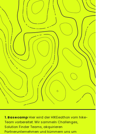
Base Camp
Keynote
Herausforderung
Problemanalyse
​1. Basecamp
Hier wird der HIKEeathon vom hike-
Team vorbereitet. Wir sammeln Challenges,
Solution Finder Teams, akquirieren
Testing
Partnerunternehmen und kümmern uns um