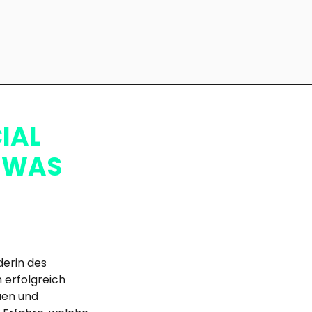
IAL
: WAS
derin des 
 erfolgreich 
uen und 