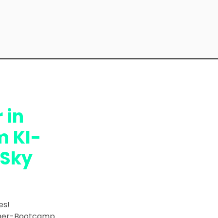
 in
m KI-
 Sky
es! 
hmer-Bootcamp 