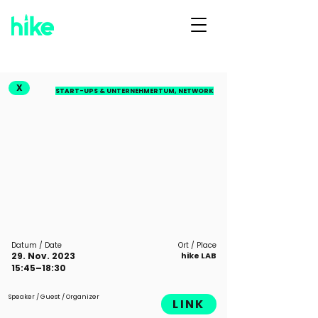
X
START-UPS & UNTERNEHMERTUM, NETWORK
Datum / Date
Ort / Place
29. Nov. 2023
hike LAB
15:45–18:30
Speaker / Guest / Organizer
LINK