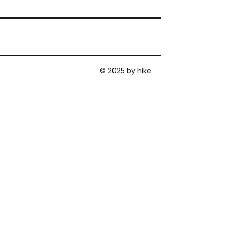
© 2025 by hike
MEMBER AREA
DATENSCHUTZERKLÄRUNG
IMPRESSUM