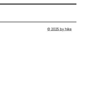
© 2025 by hike
MEMBER AREA
DATENSCHUTZERKLÄRUNG
IMPRESSUM